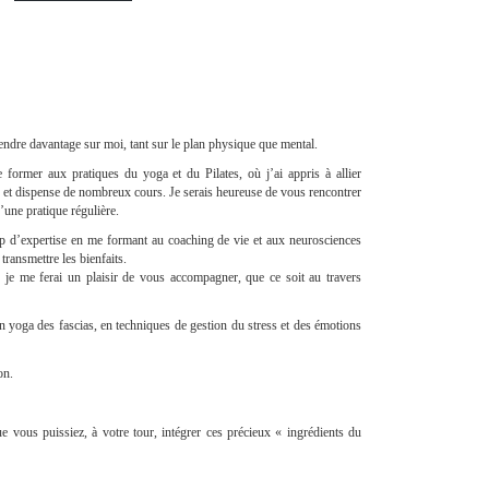
endre davantage sur moi, tant sur le plan physique que mental.
 former aux pratiques du yoga et du Pilates, où j’ai appris à allier
s et dispense de nombreux cours. Je serais heureuse de vous rencontrer
une pratique régulière.
p d’expertise en me formant au coaching de vie et aux neurosciences
ransmettre les bienfaits.
, je me ferai un plaisir de vous accompagner, que ce soit au travers
n yoga des fascias, en techniques de gestion du stress et des émotions
on.
e vous puissiez, à votre tour, intégrer ces précieux « ingrédients du