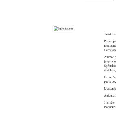
Juriste d
Portée pa
mouvement
à cette o
Animée pa
(approche
Spécialis
d’atelier
Enfin, j’
par le yo
L’ensembl
Aujourd’h
J’ai hâte
Bonheur » 