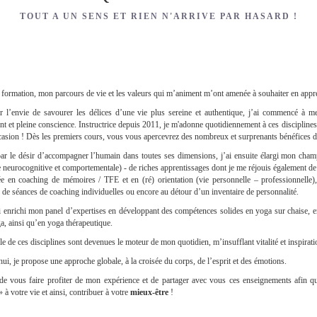
TOUT A UN SENS ET RIEN N'ARRIVE PAR HASARD !
e formation, mon parcours de vie et les valeurs qui m’animent m’ont amenée à souhaiter en appr
r l’envie de savourer les délices d’une vie plus sereine et authentique, j’ai commencé à me
 et pleine conscience. Instructrice depuis 2011, je m'adonne quotidiennement à ces discipline
ccasion ! Dès les premiers cours, vous vous apercevrez des nombreux et surprenants bénéfices d’
r le désir d’accompagner l’humain dans toutes ses dimensions, j’ai ensuite élargi mon cham
 neurocognitive et comportementale) - de riches apprentissages dont je me réjouis également de t
ée en coaching de mémoires / TFE et en (ré) orientation (vie personnelle – professionnelle)
s, de séances de coaching individuelles ou encore au détour d’un inventaire de personnalité.
ai enrichi mon panel d’expertises en développant des compétences solides en yoga sur chaise, e
ga, ainsi qu’en yoga thérapeutique.
e de ces disciplines sont devenues le moteur de mon quotidien, m’insufflant vitalité et inspirati
ui, je propose une approche globale, à la croisée du corps, de l’esprit et des émotions.
 de vous faire profiter de mon expérience et de partager avec vous ces enseignements afin qu
à votre vie et ainsi, contribuer à votre
mieux-être
!