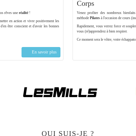
Corps
vos rêves une
réalité
!
Venez profiter des nombreux bienfait
méthode
Pilates
à l'occasion de cours (ind
mettre en action et vivre positivement les
t d'en être conscient et d'avoir les bonnes
Rapidement, vous verrez force et souples
vous (ré)apprendrez à bien respirer.
Ce moment sera le vôtre, votre échappatoir
En savoir plus
QUI SUIS-JE ?